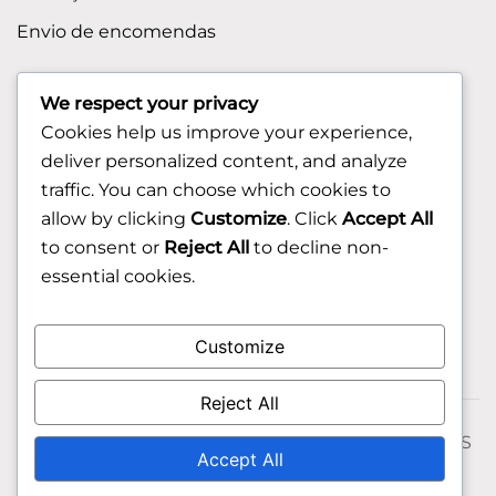
Envio de encomendas
APOIO AO CLIENTE
We respect your privacy
Cookies help us improve your experience,
Contactos
deliver personalized content, and analyze
Sobre nos
traffic. You can choose which cookies to
FAQ (Perguntas Frequentes)
allow by clicking
Customize
. Click
Accept All
to consent or
Reject All
to decline non-
CLIENTE
essential cookies.
Área do Cliente
Customize
Livro de Reclamações
Reject All
© 2026 Fixngo TODOS OS DIREITOS RESERVADOS
Accept All