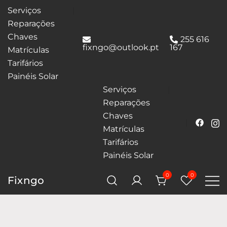
Serviços
Reparações
Chaves
255 616
fixngo@outlook.pt
167
Matrículas
Tarifários
Painéis Solar
Serviços
Reparações
Chaves
Matrículas
Tarifários
Painéis Solar
0
0
Fixngo