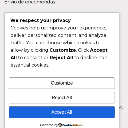
Envio de encomendas
APOIO AO CLIENTE
We respect your privacy
Cookies help us improve your experience,
Contactos
deliver personalized content, and analyze
Sobre nos
traffic. You can choose which cookies to
FAQ (Perguntas Frequentes)
allow by clicking
Customize
. Click
Accept
All
to consent or
Reject All
to decline non-
CLIENTE
essential cookies.
Área do Cliente
Customize
Livro de Reclamações
Reject All
© 2026 Fixngo TODOS OS DIREITOS RESERVADOS
Accept All
Powered by