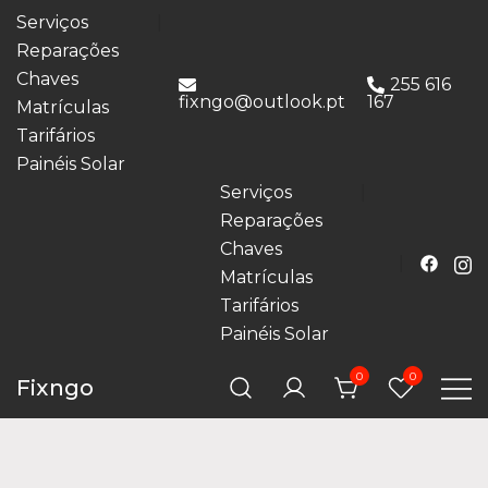
Serviços
Reparações
Chaves
255 616
fixngo@outlook.pt
167
Matrículas
Tarifários
Painéis Solar
Serviços
Reparações
Chaves
Matrículas
Tarifários
Painéis Solar
0
0
Fixngo