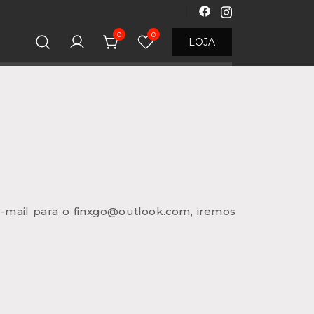
0
0
LOJA
-mail para o finxgo@outlook.com, iremos