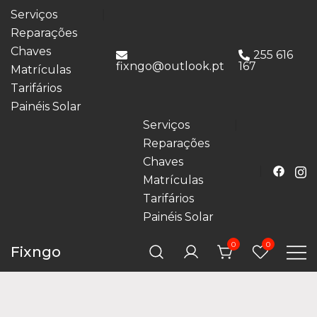
Serviços
Reparações
Chaves
255 616
fixngo@outlook.pt
167
Matrículas
Tarifários
Painéis Solar
Serviços
Reparações
Chaves
Matrículas
Tarifários
Painéis Solar
0
0
Fixngo