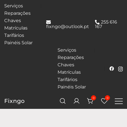
Serviços
Reparações
Chaves
255 616
fixngo@outlook.pt
167
Matrículas
Tarifários
Painéis Solar
Serviços
Reparações
Chaves
Matrículas
Tarifários
Painéis Solar
0
0
Fixngo