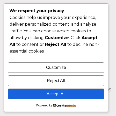
APOIO AO CLIENTE
We respect your privacy
Cookies help us improve your experience,
Contactos
deliver personalized content, and analyze
Sobre nos
traffic. You can choose which cookies to
FAQ (Perguntas Frequentes)
allow by clicking
Customize
. Click
Accept
All
to consent or
Reject All
to decline non-
CLIENTE
essential cookies.
Área do Cliente
Customize
Livro de Reclamações
Reject All
© 2026 Fixngo TODOS OS DIREITOS RESERVADOS
Accept All
Powered by