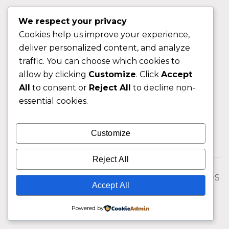
APOIO AO CLIENTE
We respect your privacy
Cookies help us improve your experience,
Contactos
deliver personalized content, and analyze
Sobre nos
traffic. You can choose which cookies to
FAQ (Perguntas Frequentes)
allow by clicking
Customize
. Click
Accept
All
to consent or
Reject All
to decline non-
CLIENTE
essential cookies.
Área do Cliente
Customize
Livro de Reclamações
Reject All
© 2026 Fixngo TODOS OS DIREITOS RESERVADOS
Accept All
Powered by