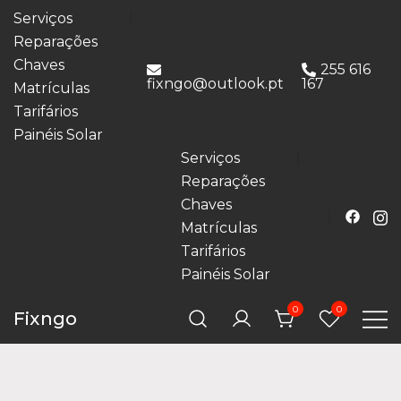
Serviços
Reparações
Chaves
255 616
fixngo@outlook.pt
167
Matrículas
Tarifários
Painéis Solar
Serviços
Reparações
Chaves
Matrículas
Tarifários
Painéis Solar
0
0
Fixngo