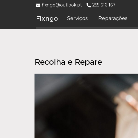
fixngo@outlook.pt
255 616 167
Fixngo
Serviços
Reparações
Recolha e Repare