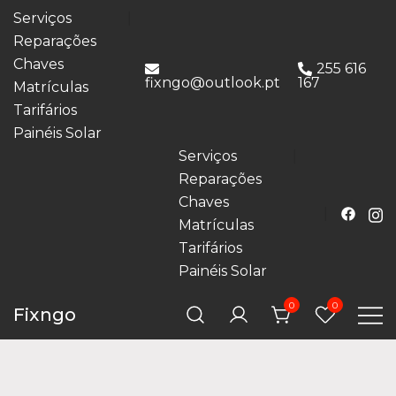
Serviços
Reparações
Chaves
255 616
fixngo@outlook.pt
167
Matrículas
Tarifários
Painéis Solar
Serviços
Reparações
Chaves
Matrículas
Tarifários
Painéis Solar
0
0
Fixngo