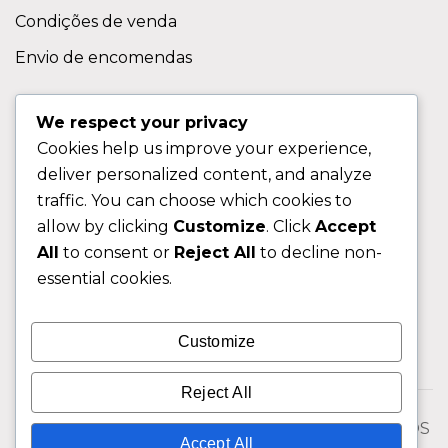
Condições de venda
Envio de encomendas
APOIO AO CLIENTE
We respect your privacy
Cookies help us improve your experience,
Contactos
deliver personalized content, and analyze
Sobre nos
traffic. You can choose which cookies to
FAQ (Perguntas Frequentes)
allow by clicking
Customize
. Click
Accept
All
to consent or
Reject All
to decline non-
CLIENTE
essential cookies.
Área do Cliente
Customize
Livro de Reclamações
Reject All
© 2026 Fixngo TODOS OS DIREITOS RESERVADOS
Accept All