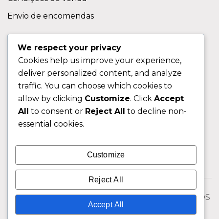
Envio de encomendas
APOIO AO CLIENTE
We respect your privacy
Cookies help us improve your experience,
Contactos
deliver personalized content, and analyze
Sobre nos
traffic. You can choose which cookies to
FAQ (Perguntas Frequentes)
allow by clicking
Customize
. Click
Accept
All
to consent or
Reject All
to decline non-
CLIENTE
essential cookies.
Área do Cliente
Customize
Livro de Reclamações
Reject All
© 2026 Fixngo TODOS OS DIREITOS RESERVADOS
Accept All