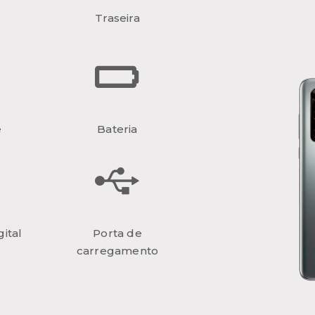
Traseira
e
Bateria
ital
Porta de
carregamento