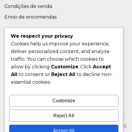
Condições de venda
Envio de encomendas
APOIO AO CLIENTE
We respect your privacy
Cookies help us improve your experience,
Contactos
deliver personalized content, and analyze
Sobre nos
traffic. You can choose which cookies to
FAQ (Perguntas Frequentes)
allow by clicking
Customize
. Click
Accept
All
to consent or
Reject All
to decline non-
CLIENTE
essential cookies.
Área do Cliente
Customize
Livro de Reclamações
Reject All
© 2026 Fixngo TODOS OS DIREITOS RESERVADOS
Accept All