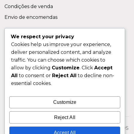
Condições de venda
Envio de encomendas
APOIO AO CLIENTE
We respect your privacy
Cookies help us improve your experience,
Contactos
deliver personalized content, and analyze
Sobre nos
traffic. You can choose which cookies to
FAQ (Perguntas Frequentes)
allow by clicking
Customize
. Click
Accept
All
to consent or
Reject All
to decline non-
CLIENTE
essential cookies.
Área do Cliente
Customize
Livro de Reclamações
Reject All
© 2026 Fixngo TODOS OS DIREITOS RESERVADOS
Accept All