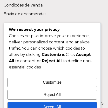
Condições de venda
Envio de encomendas
APOIO AO CLIENTE
We respect your privacy
Cookies help us improve your experience,
Contactos
deliver personalized content, and analyze
Sobre nos
traffic. You can choose which cookies to
FAQ (Perguntas Frequentes)
allow by clicking
Customize
. Click
Accept
All
to consent or
Reject All
to decline non-
CLIENTE
essential cookies.
Área do Cliente
Customize
Livro de Reclamações
Reject All
© 2026 Fixngo TODOS OS DIREITOS RESERVADOS
Accept All