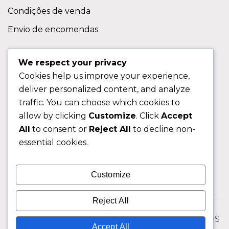
Condições de venda
Envio de encomendas
APOIO AO CLIENTE
We respect your privacy
Cookies help us improve your experience,
Contactos
deliver personalized content, and analyze
Sobre nos
traffic. You can choose which cookies to
FAQ (Perguntas Frequentes)
allow by clicking
Customize
. Click
Accept
All
to consent or
Reject All
to decline non-
CLIENTE
essential cookies.
Área do Cliente
Customize
Livro de Reclamações
Reject All
© 2026 Fixngo TODOS OS DIREITOS RESERVADOS
Accept All