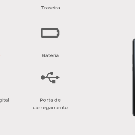
Traseira
e
Bateria
ital
Porta de
carregamento