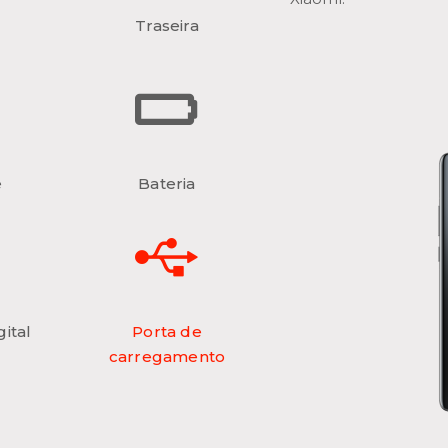
Traseira
e
Bateria
ital
Porta de
carregamento