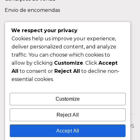
Envio de encomendas
APOIO AO CLIENTE
We respect your privacy
Cookies help us improve your experience,
Contactos
deliver personalized content, and analyze
Sobre nos
traffic. You can choose which cookies to
FAQ (Perguntas Frequentes)
allow by clicking
Customize
. Click
Accept
All
to consent or
Reject All
to decline non-
CLIENTE
essential cookies.
Área do Cliente
Customize
Livro de Reclamações
Reject All
© 2026 Fixngo TODOS OS DIREITOS RESERVADOS
Accept All