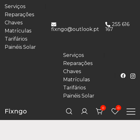
Serviços
Reparações
Chaves
255 616
fixngo@outlook.pt
167
Matrículas
Tarifários
Painéis Solar
Serviços
Reparações
Chaves
Matrículas
Tarifários
Painéis Solar
0
0
Fixngo