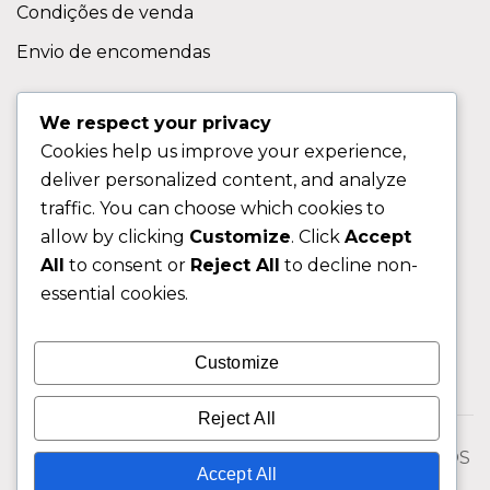
Condições de venda
Envio de encomendas
APOIO AO CLIENTE
We respect your privacy
Cookies help us improve your experience,
Contactos
deliver personalized content, and analyze
Sobre nos
traffic. You can choose which cookies to
FAQ (Perguntas Frequentes)
allow by clicking
Customize
. Click
Accept
All
to consent or
Reject All
to decline non-
CLIENTE
essential cookies.
Área do Cliente
Customize
Livro de Reclamações
Reject All
© 2026 Fixngo TODOS OS DIREITOS RESERVADOS
Accept All