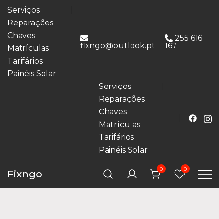
Serviços
Reparações
Chaves
255 616
fixngo@outlook.pt
167
Matrículas
Tarifários
Painéis Solar
Serviços
Reparações
Chaves
Matrículas
Tarifários
Painéis Solar
0
0
Fixngo