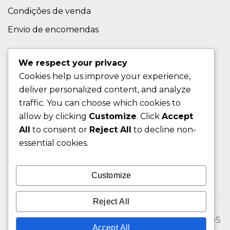
Condições de venda
Envio de encomendas
APOIO AO CLIENTE
We respect your privacy
Cookies help us improve your experience,
Contactos
deliver personalized content, and analyze
Sobre nos
traffic. You can choose which cookies to
FAQ (Perguntas Frequentes)
allow by clicking
Customize
. Click
Accept
All
to consent or
Reject All
to decline non-
CLIENTE
essential cookies.
Área do Cliente
Customize
Livro de Reclamações
Reject All
© 2026 Fixngo TODOS OS DIREITOS RESERVADOS
Accept All