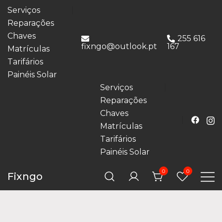
Serviços
Reparações
Chaves
255 616
fixngo@outlook.pt
167
Matrículas
Tarifários
Painéis Solar
Serviços
Reparações
Chaves
Matrículas
Tarifários
Painéis Solar
0
0
Fixngo