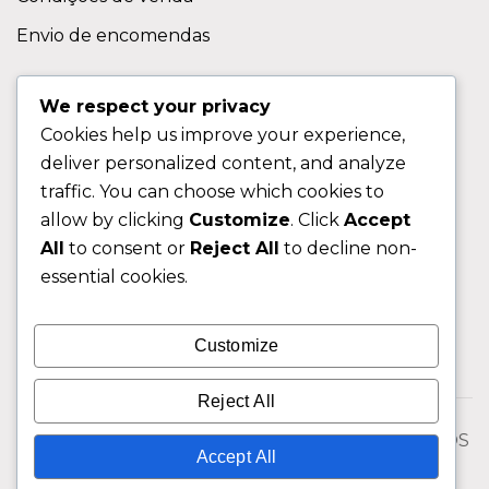
Envio de encomendas
APOIO AO CLIENTE
We respect your privacy
Cookies help us improve your experience,
Contactos
deliver personalized content, and analyze
Sobre nos
traffic. You can choose which cookies to
FAQ (Perguntas Frequentes)
allow by clicking
Customize
. Click
Accept
All
to consent or
Reject All
to decline non-
CLIENTE
essential cookies.
Área do Cliente
Customize
Livro de Reclamações
Reject All
© 2026 Fixngo TODOS OS DIREITOS RESERVADOS
Accept All