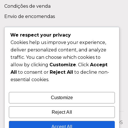
Condições de venda
Envio de encomendas
APOIO AO CLIENTE
We respect your privacy
Cookies help us improve your experience,
Contactos
deliver personalized content, and analyze
Sobre nos
traffic. You can choose which cookies to
FAQ (Perguntas Frequentes)
allow by clicking
Customize
. Click
Accept
All
to consent or
Reject All
to decline non-
CLIENTE
essential cookies.
Área do Cliente
Customize
Livro de Reclamações
Reject All
© 2026 Fixngo TODOS OS DIREITOS RESERVADOS
Accept All