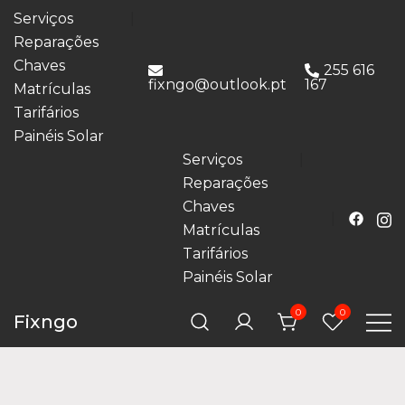
Serviços
Reparações
Chaves
255 616
fixngo@outlook.pt
167
Matrículas
Tarifários
Painéis Solar
Serviços
Reparações
Chaves
Matrículas
Tarifários
Painéis Solar
0
0
Fixngo