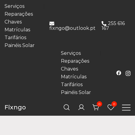
Serviços
Reparações
Chaves
255 616
fixngo@outlook.pt
167
Matrículas
Tarifários
Painéis Solar
Serviços
Reparações
Chaves
Matrículas
Tarifários
Painéis Solar
0
0
Fixngo