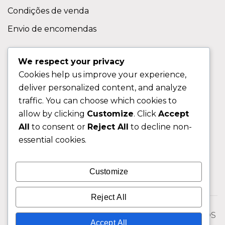
Condições de venda
Envio de encomendas
APOIO AO CLIENTE
We respect your privacy
Cookies help us improve your experience,
Contactos
deliver personalized content, and analyze
Sobre nos
traffic. You can choose which cookies to
FAQ (Perguntas Frequentes)
allow by clicking
Customize
. Click
Accept
All
to consent or
Reject All
to decline non-
CLIENTE
essential cookies.
Área do Cliente
Customize
Livro de Reclamações
Reject All
© 2026 Fixngo TODOS OS DIREITOS RESERVADOS
Accept All