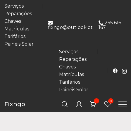
Serviços
Reparações
Chaves
255 616
fixngo@outlook.pt
167
Matrículas
Tarifários
Painéis Solar
Serviços
Reparações
Chaves
Matrículas
Tarifários
Painéis Solar
0
0
Fixngo