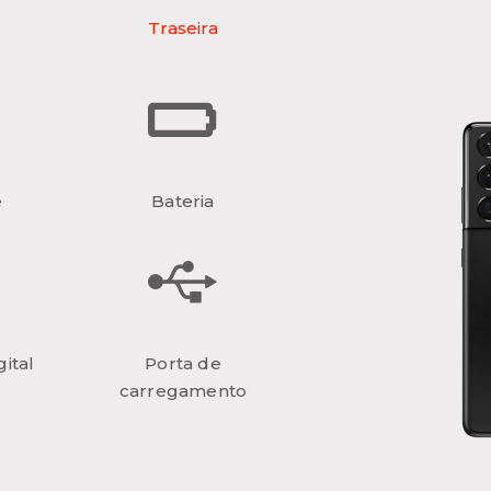
Traseira
e
Bateria
ital
Porta de
carregamento