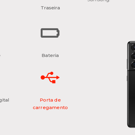
Traseira
e
Bateria
ital
Porta de
carregamento