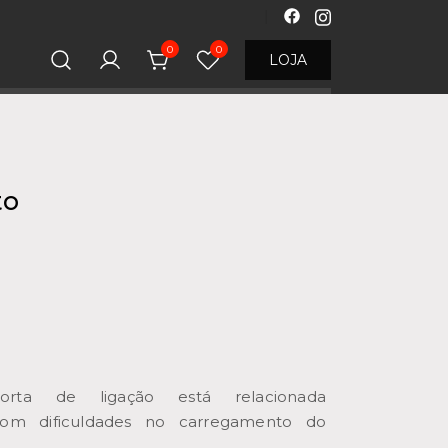
0
0
LOJA
to
rta de ligação está relacionada
com dificuldades no carregamento do