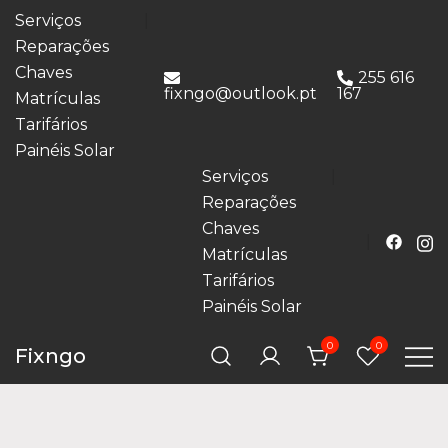
Serviços
Reparações
Chaves
255 616
fixngo@outlook.pt
167
Matrículas
Tarifários
Painéis Solar
Serviços
Reparações
Chaves
Matrículas
Tarifários
Painéis Solar
0
0
Fixngo