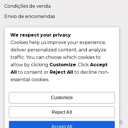
Condições de venda
Envio de encomendas
APOIO AO CLIENTE
We respect your privacy
Cookies help us improve your experience,
Contactos
deliver personalized content, and analyze
Sobre nos
traffic. You can choose which cookies to
FAQ (Perguntas Frequentes)
allow by clicking
Customize
. Click
Accept
All
to consent or
Reject All
to decline non-
CLIENTE
essential cookies.
Área do Cliente
Customize
Livro de Reclamações
Reject All
© 2026 Fixngo TODOS OS DIREITOS RESERVADOS
Accept All