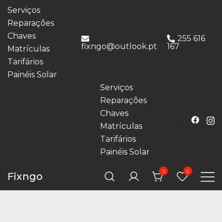
Serviços
Reparações
Chaves
255 616
fixngo@outlook.pt
167
Matrículas
Tarifários
Painéis Solar
Serviços
Reparações
Chaves
Matrículas
Tarifários
Painéis Solar
0
0
Fixngo