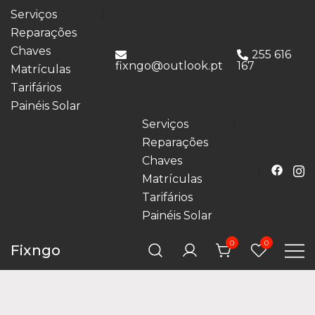
Serviços
Reparações
Chaves
255 616
fixngo@outlook.pt
167
Matrículas
Tarifários
Painéis Solar
Serviços
Reparações
Chaves
Matrículas
Tarifários
Painéis Solar
0
0
Fixngo