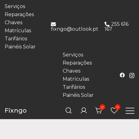
Serviços
Reparações
Chaves
255 616
fixngo@outlook.pt
167
Matrículas
Tarifários
Painéis Solar
Serviços
Reparações
Chaves
Matrículas
Tarifários
Painéis Solar
0
0
Fixngo