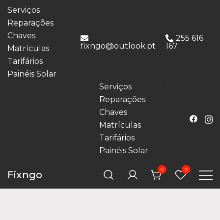
Serviços
Reparações
Chaves
255 616
fixngo@outlook.pt
167
Matrículas
Tarifários
Painéis Solar
Serviços
Reparações
Chaves
Matrículas
Tarifários
Painéis Solar
0
0
Fixngo