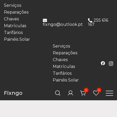
Serviços
Reparações
Chaves
255 616
fixngo@outlook.pt
167
Matrículas
Tarifários
Painéis Solar
Serviços
Reparações
Chaves
Matrículas
Tarifários
Painéis Solar
0
0
Fixngo