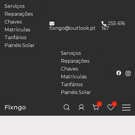
Serviços
Reparações
Chaves
255 616
fixngo@outlook.pt
167
Matrículas
Tarifários
Painéis Solar
Serviços
Reparações
Chaves
Matrículas
Tarifários
Painéis Solar
0
0
Fixngo