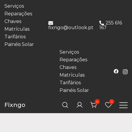
Serviços
Reparações
Chaves
255 616
fixngo@outlook.pt
167
Matrículas
Tarifários
Painéis Solar
Serviços
Reparações
Chaves
Matrículas
Tarifários
Painéis Solar
0
0
Fixngo