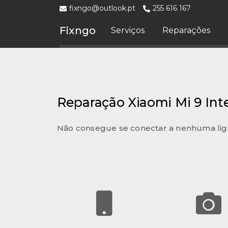
fixngo@outlook.pt
255 616 167
Fixngo
Serviços
Reparações
Reparação Xiaomi Mi 9 Int
Não consegue se conectar a nenhuma lig