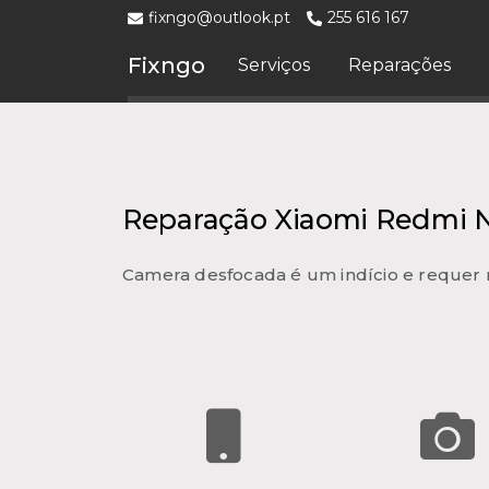
fixngo@outlook.pt
255 616 167
Fixngo
Serviços
Reparações
Reparação Xiaomi Redmi N
Camera desfocada é um indício e requer