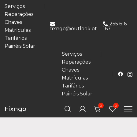
Serviços
Reparações
Chaves
255 616
fixngo@outlook.pt
167
Matrículas
Tarifários
Painéis Solar
Serviços
Reparações
Chaves
Matrículas
Tarifários
Painéis Solar
0
0
Fixngo