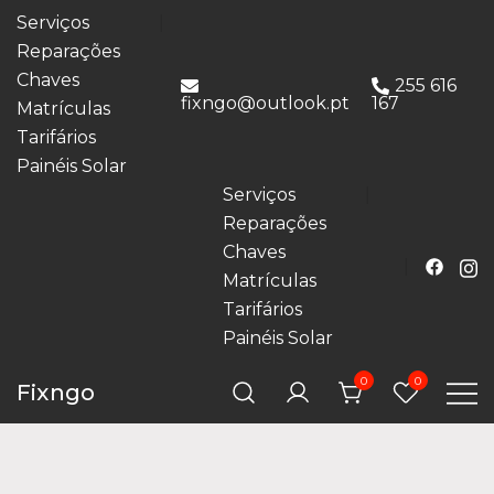
Serviços
Reparações
Chaves
255 616
fixngo@outlook.pt
167
Matrículas
Tarifários
Painéis Solar
Serviços
Reparações
Chaves
Matrículas
Tarifários
Painéis Solar
0
0
Fixngo