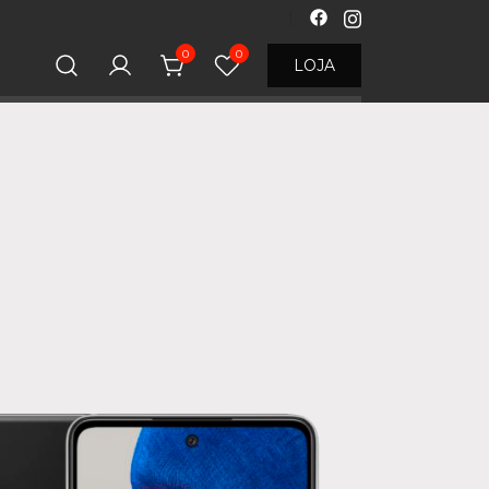
0
0
LOJA