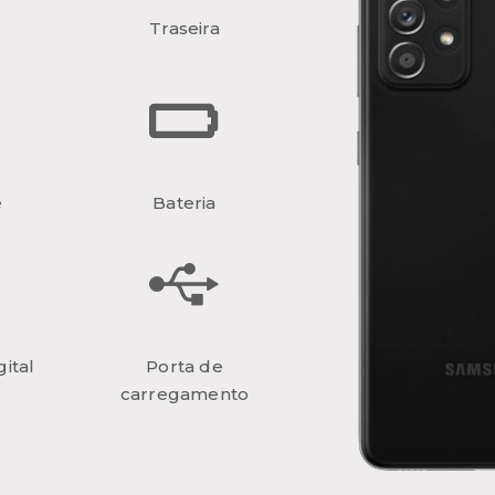
Traseira
e
Bateria
ital
Porta de
carregamento