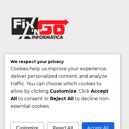
We respect your privacy
Cookies help us improve your experience,
deliver personalized content, and analyze
traffic. You can choose which cookies to
allow by clicking
Customize
. Click
Accept
All
to consent or
Reject All
to decline non-
essential cookies.
Customize
Reject All
Accept All