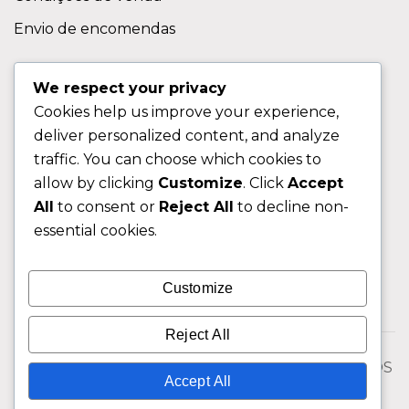
Envio de encomendas
APOIO AO CLIENTE
We respect your privacy
Cookies help us improve your experience,
Contactos
deliver personalized content, and analyze
Sobre nos
traffic. You can choose which cookies to
FAQ (Perguntas Frequentes)
allow by clicking
Customize
. Click
Accept
All
to consent or
Reject All
to decline non-
CLIENTE
essential cookies.
Área do Cliente
Customize
Livro de Reclamações
Reject All
© 2026 Fixngo TODOS OS DIREITOS RESERVADOS
Accept All