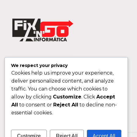
We respect your privacy
Cookies help us improve your experience,
deliver personalized content, and analyze
traffic. You can choose which cookies to
allow by clicking
Customize
. Click
Accept
All
to consent or
Reject All
to decline non-
essential cookies.
Customize
Reject All
Accept All