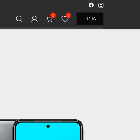
0
0
LOJA