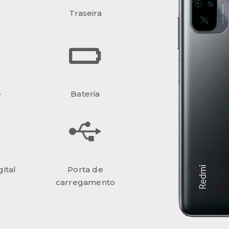
Traseira
e
Bateria
ital
Porta de
carregamento