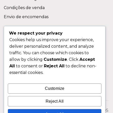
Condições de venda
Envio de encomendas
APOIO AO CLIENTE
We respect your privacy
Cookies help us improve your experience,
Contactos
deliver personalized content, and analyze
Sobre nos
traffic. You can choose which cookies to
FAQ (Perguntas Frequentes)
allow by clicking
Customize
. Click
Accept
All
to consent or
Reject All
to decline non-
CLIENTE
essential cookies.
Área do Cliente
Customize
Livro de Reclamações
Reject All
© 2026 Fixngo TODOS OS DIREITOS RESERVADOS