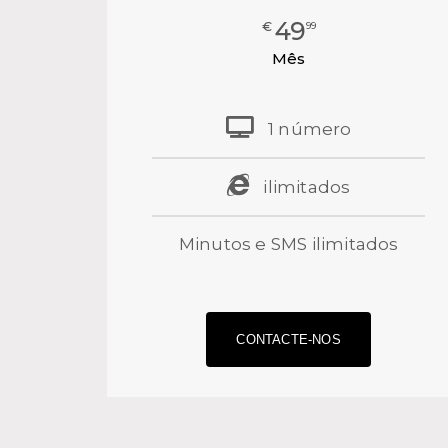
49
€
99
Mês
1 número
ilimitados
Minutos e SMS ilimitados
⠀⠀⠀⠀⠀⠀⠀⠀⠀⠀⠀⠀⠀⠀⠀⠀
CONTACTE-NOS