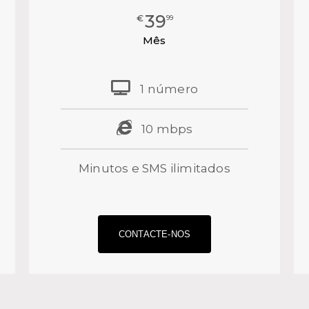
39
€
99
Mês
1 número
10 mbps
Minutos e SMS ilimitados
⠀⠀⠀⠀⠀⠀⠀⠀⠀⠀⠀⠀⠀⠀⠀⠀
CONTACTE-NOS