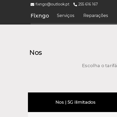
fixngo@outlook.pt
255 616 167
Fixngo
Serviços
Reparações
Nos
Escolha o tari
Nos | 5G ilimitados