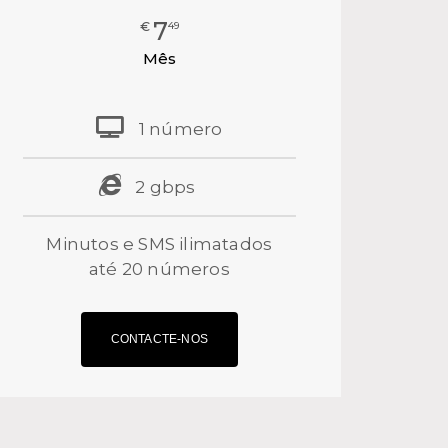
7
€
49
Mês
1 número
2 gbps⠀⠀
Minutos e SMS ilimatados
até 20 números
CONTACTE-NOS