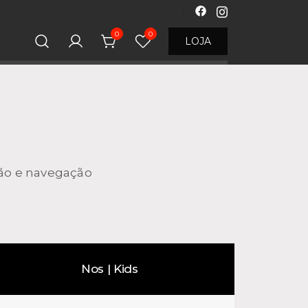
0
0
LOJA
ção e navegação
Nos | Kids