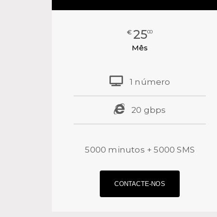
25
€
00
Mês
1 número
20 gbps
5000 minutos + 5000 SMS
CONTACTE-NOS