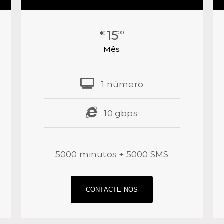
15
€
00
Mês
1 número
10 gbps
5000 minutos + 5000 SMS
CONTACTE-NOS