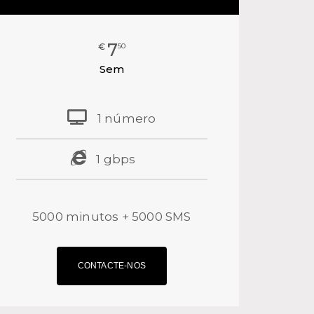
7
€
50
Sem
1 número
1 gbps⠀⠀
5000 minutos + 5000 SMS
CONTACTE-NOS