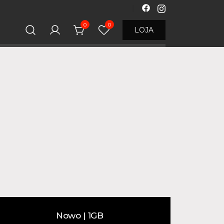
0
0
LOJA
Nowo | 1GB