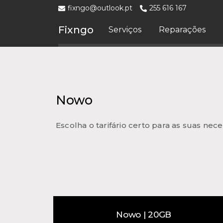
fixngo@outlook.pt
255 616 167
Fixngo
Serviços
Reparações
Nowo
Escolha o tarifário certo para as suas n
Nowo | 20GB