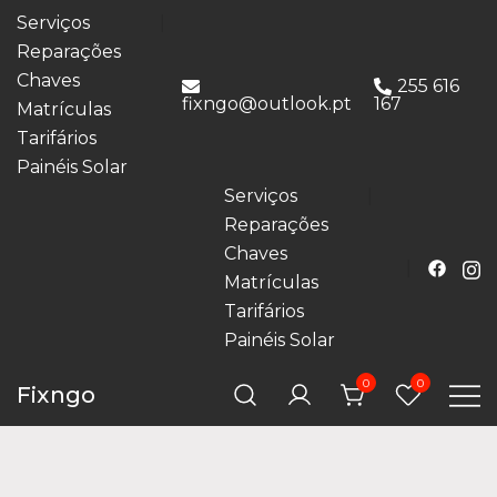
Serviços
Reparações
Chaves
255 616
fixngo@outlook.pt
167
Matrículas
Tarifários
Painéis Solar
Serviços
Reparações
Chaves
Matrículas
Tarifários
Painéis Solar
0
0
Fixngo