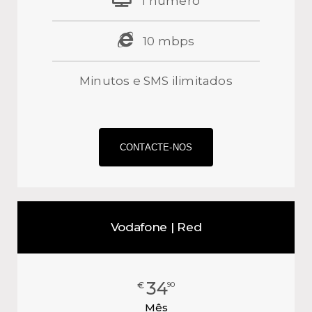
1 número
10 mbps
Minutos e SMS ilimitados
⠀⠀⠀⠀⠀⠀⠀⠀⠀⠀⠀⠀⠀⠀⠀⠀
CONTACTE-NOS
Vodafone | Red
34
€
90
Mês