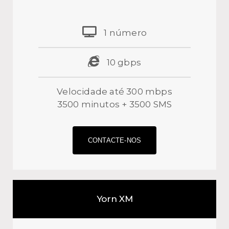
1 número
10 gbps
Velocidade até 300 mbps
3500 minutos + 3500 SMS
CONTACTE-NOS
Yorn XM