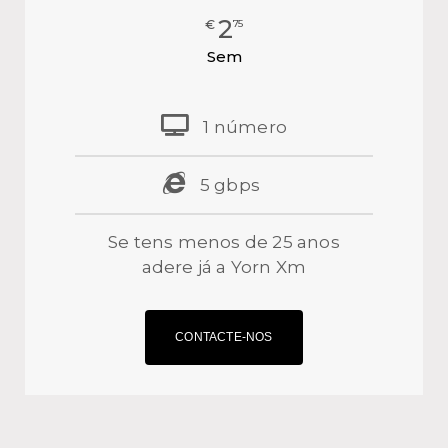
2
€
75
Sem
1 número
5 gbps⠀⠀
Se tens menos de 25 anos
adere já a Yorn Xm
CONTACTE-NOS